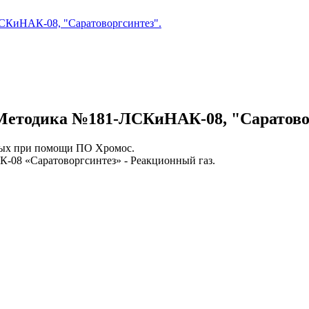
ЛСКиНАК-08, "Саратоворгсинтез".
. Методика №181-ЛСКиНАК-08, "Саратово
ных при помощи ПО Хромос.
08 «Саратоворгсинтез» - Реакционный газ.