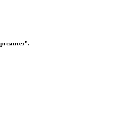
ргсинтез".