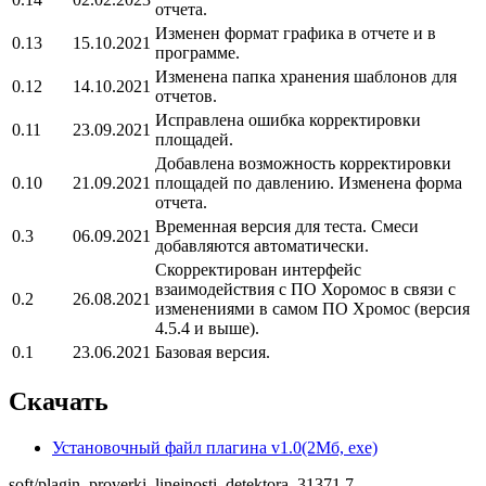
отчета.
Изменен формат графика в отчете и в
0.13
15.10.2021
программе.
Изменена папка хранения шаблонов для
0.12
14.10.2021
отчетов.
Исправлена ошибка корректировки
0.11
23.09.2021
площадей.
Добавлена возможность корректировки
0.10
21.09.2021
площадей по давлению. Изменена форма
отчета.
Временная версия для теста. Смеси
0.3
06.09.2021
добавляются автоматически.
Скорректирован интерфейс
взаимодействия с ПО Хоромос в связи с
0.2
26.08.2021
изменениями в самом ПО Хромос (версия
4.5.4 и выше).
0.1
23.06.2021
Базовая версия.
Скачать
Установочный файл плагина v1.0(2Мб, exe)
soft/plagin_proverki_linejnosti_detektora_31371.7-