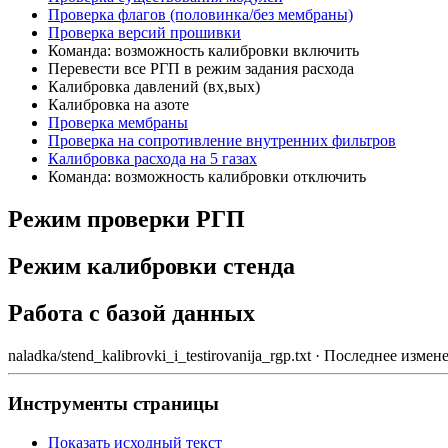
Проверка флагов (половинка/без мембраны)
Проверка версий прошивки
Команда: возможность калибровки включить
Перевести все РГП в режим задания расхода
Калибровка давлений (вх,вых)
Калибровка на азоте
Проверка мембраны
Проверка на сопротивление внутренних фильтров
Калибровка расхода на 5 газах
Команда: возможность калибровки отключить
Режим проверки РГП
Режим калибровки стенда
Работа с базой данных
naladka/stend_kalibrovki_i_testirovanija_rgp.txt
· Последнее измен
Инструменты страницы
Показать исходный текст