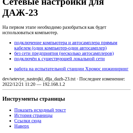
Сетевые настройки для
ДАЖ-23
На первом этапе необходимо разобраться как будет
использоваться компьютер.
подключение компьютера и автосамплера прямым
кабелем (один компьютер-один автосамплер)
без сети предприятия (несколько автосамплеров)
подключён к существующей локальной сети
работа на испытательной станции Хромос инжиниринг
dev/setevye_nastrojki_dlja_dazh-23.txt
· Последнее изменение:
2022/12/21 11:20
—
192.168.1.2
Инструменты страницы
Показать исходный текст
История страницы
Ссылки сюда
Наверх