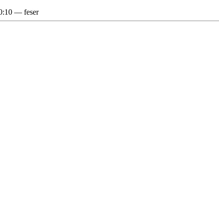
0:10
—
feser