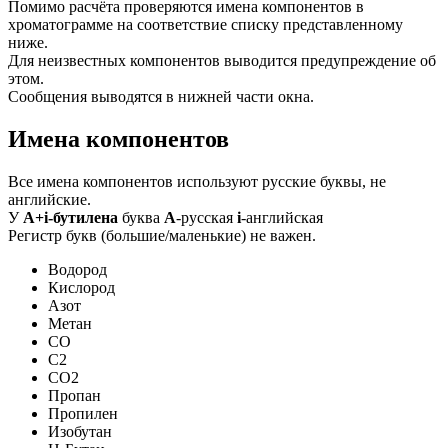
Помимо расчёта проверяются имена компонентов в
хроматограмме на соответствие списку представленному
ниже.
Для неизвестных компонентов выводится предупреждение об
этом.
Сообщения выводятся в нижней части окна.
Имена компонентов
Все имена компонентов используют русские буквы, не
английские.
У
А+i-бутилена
буква
А
-русская
i
-английская
Регистр букв (большие/маленькие) не важен.
Водород
Кислород
Азот
Метан
CO
C2
CO2
Пропан
Пропилен
Изобутан