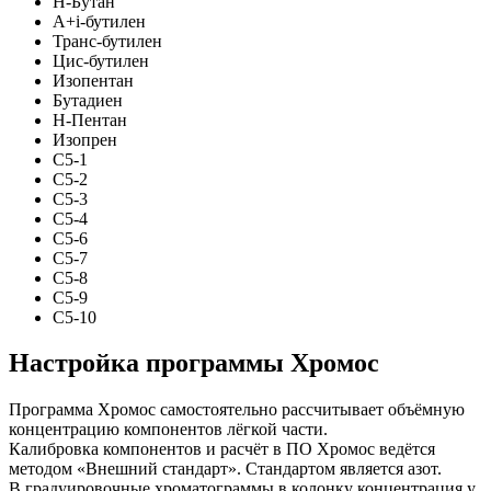
Н-Бутан
А+i-бутилен
Транс-бутилен
Цис-бутилен
Изопентан
Бутадиен
Н-Пентан
Изопрен
C5-1
C5-2
C5-3
C5-4
C5-6
C5-7
C5-8
C5-9
C5-10
Настройка программы Хромос
Программа Хромос самостоятельно рассчитывает объёмную
концентрацию компонентов лёгкой части.
Калибровка компонентов и расчёт в ПО Хромос ведётся
методом «Внешний стандарт». Стандартом является азот.
В градуировочные хроматограммы в колонку концентрация у